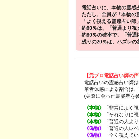
電話占いに、本物の霊感
ただし、全員が「本物の
「よく視える霊感占い師」
約60％は、「普通より
約80％の確率で、「普
残りの20％は、ハズレの
【元プロ電話占い師の声
電話占いの霊感占い師は
筆者体感による割合は、
(実際に会った霊能者を
《本物》
「非常によく視
《本物》
「それなりに視
《本物》
「普通の人より
《偽物》
「普通の人レベ
《偽物》
「全く視えてい