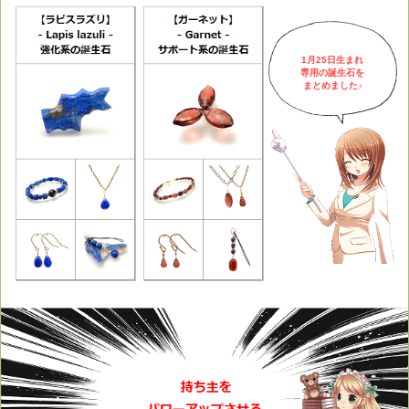
1月25日生まれ
専用の誕生石を
まとめました♪