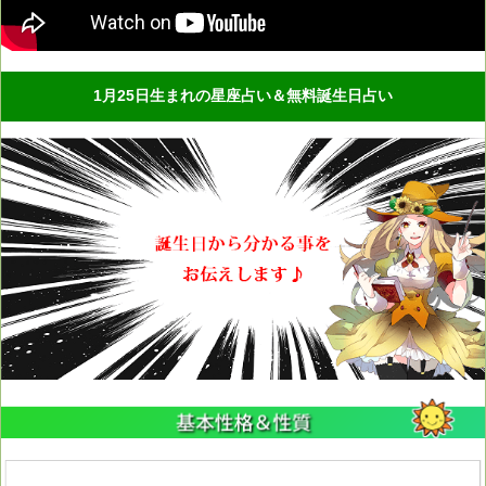
1月25日生まれの星座占い＆無料誕生日占い