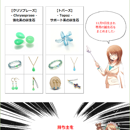
11月9日生まれ
専用の誕生石を
まとめました♪