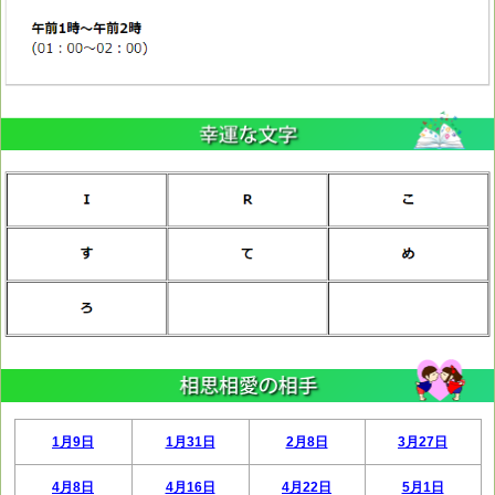
1月9日
1月31日
2月8日
3月27日
4月8日
4月16日
4月22日
5月1日