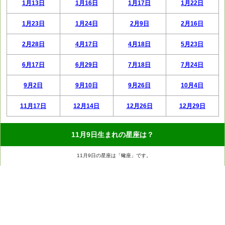
1月13日
1月16日
1月17日
1月22日
1月23日
1月24日
2月9日
2月16日
2月28日
4月17日
4月18日
5月23日
6月17日
6月29日
7月18日
7月24日
9月2日
9月10日
9月26日
10月4日
11月17日
12月14日
12月26日
12月29日
11月9日生まれの星座は？
11月9日の星座は「蠍座」です。