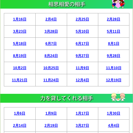
1月16日
2月4日
2月25日
2月28日
3月23日
3月28日
5月10日
5月11日
5月18日
6月7日
6月17日
8月1日
8月19日
8月24日
9月27日
9月28日
10月2日
10月25日
11月9日
11月10日
11月21日
11月24日
12月4日
12月19日
1月6日
1月9日
1月17日
1月30日
2月14日
2月19日
3月27日
4月4日