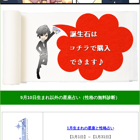
9月10日生まれ以外の星座占い（性格の無料診断）
1月生まれの星座と性格占い
【1月1日】～【1月31日】