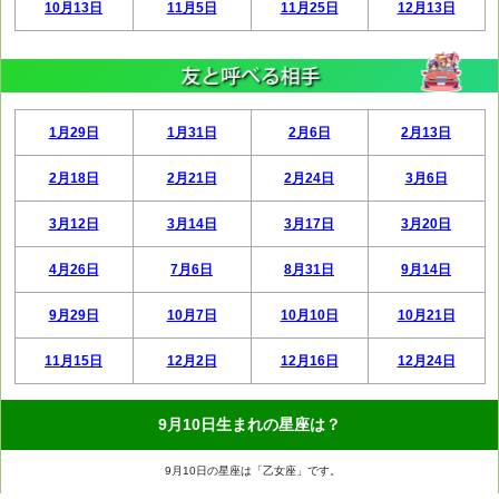
10月13日
11月5日
11月25日
12月13日
1月29日
1月31日
2月6日
2月13日
2月18日
2月21日
2月24日
3月6日
3月12日
3月14日
3月17日
3月20日
4月26日
7月6日
8月31日
9月14日
9月29日
10月7日
10月10日
10月21日
11月15日
12月2日
12月16日
12月24日
9月10日生まれの星座は？
9月10日の星座は「乙女座」です。